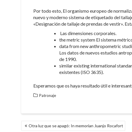
Por todo esto, El organismo europeo de normali
nuevo y moderno sistema de etiquetado del talla
«Designación de tallaje de prendas de vestir». Es
Las dimensiones corporales.
the metric system El sistema métric
data from new anthropometric studie
Los datos de nuevos estudios antrop
de 1990.
similar existing international standa
existentes (ISO 3635).
Esperamos que os haya resultado útil e interesant
Patronaje
NAVEGACIÓN
Otra luz que se apagó: In memorian Juanjo Rocafort
DE