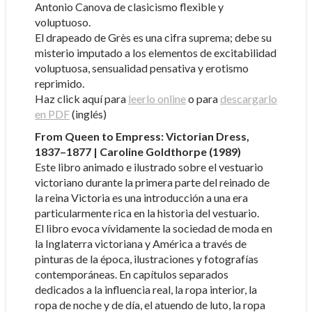
Antonio Canova de clasicismo flexible y
voluptuoso.
El drapeado de Grès es una cifra suprema; debe su
misterio imputado a los elementos de excitabilidad
voluptuosa, sensualidad pensativa y erotismo
reprimido.
Haz click aquí para
leerlo online
o para
descargarlo
en PDF
(inglés)
From Queen to Empress: Victorian Dress,
1837–1877 | Caroline Goldthorpe (1989)
Este libro animado e ilustrado sobre el vestuario
victoriano durante la primera parte del reinado de
la reina Victoria es una introducción a una era
particularmente rica en la historia del vestuario.
El libro evoca vívidamente la sociedad de moda en
la Inglaterra victoriana y América a través de
pinturas de la época, ilustraciones y fotografías
contemporáneas. En capítulos separados
dedicados a la influencia real, la ropa interior, la
ropa de noche y de día, el atuendo de luto, la ropa