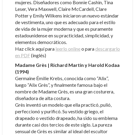
mujeres. Diseñadores como Bonnie Cashin, Tina
Leser, Vera Maxwell, Claire McCardell, Clare
Potter y Emily Wilkens iniciaron un nuevo estándar
de vestimenta, uno que es adecuado para el estilo
de vida de la mujer moderna y que es puramente
estadounidense en su practicidad, simplicidad, y
elementos democráticos.
Haz click aquí para
leerlo online
o para
descargarlo
en PDF
(inglés)
Madame Grès | Richard Martin y Harold Kodaa
(1994)
Germaine Émilie Krebs, conocida como “Alix”,
luego “Alix Grès”, y finalmente famosa bajo el
nombre de Madame Grès, es una gran costurera,
diseñadora de alta costura.
Grès inventó un modelo que ella practicó, pulió,
perfeccionó y purificó. Su vestido griego, el
drapeado o vestido drapeado, ha sido su emblema
durante casi dos tercios de este siglo. La pureza
sensual de Grès es similar al ideal del escultor