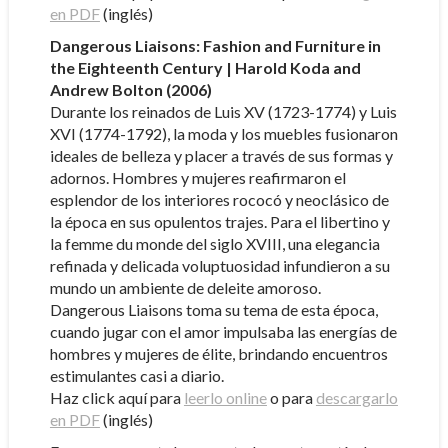
en PDF
(inglés)
Dangerous Liaisons: Fashion and Furniture in
the Eighteenth Century | Harold Koda and
Andrew Bolton (2006)
Durante los reinados de Luis XV (1723-1774) y Luis
XVI (1774-1792), la moda y los muebles fusionaron
ideales de belleza y placer a través de sus formas y
adornos. Hombres y mujeres reafirmaron el
esplendor de los interiores rococó y neoclásico de
la época en sus opulentos trajes. Para el libertino y
la femme du monde del siglo XVIII, una elegancia
refinada y delicada voluptuosidad infundieron a su
mundo un ambiente de deleite amoroso.
Dangerous Liaisons toma su tema de esta época,
cuando jugar con el amor impulsaba las energías de
hombres y mujeres de élite, brindando encuentros
estimulantes casi a diario.
Haz click aquí para
leerlo online
o para
descargarlo
en PDF
(inglés)